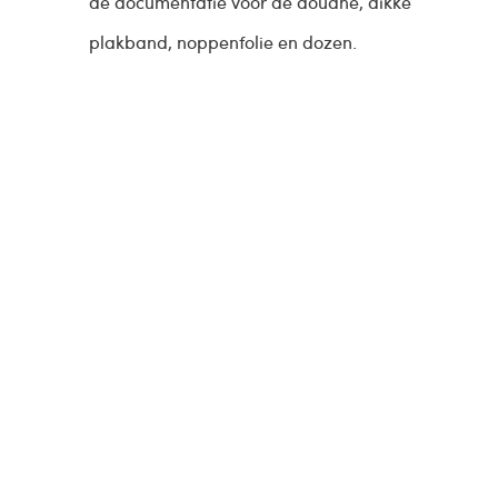
de documentatie voor de douane, dikke
plakband, noppenfolie en dozen.