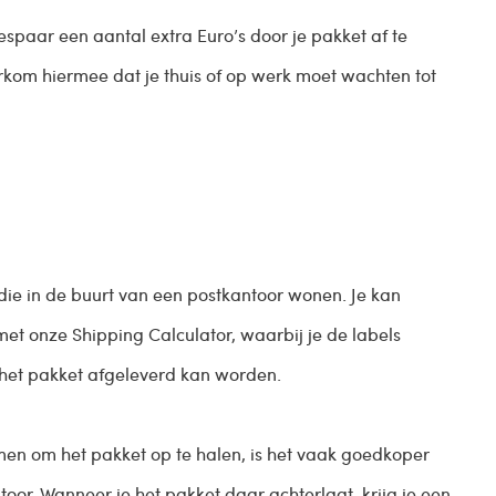
spaar een aantal extra Euro’s door je pakket af te
oorkom hiermee dat je thuis of op werk moet wachten tot
 die in de buurt van een postkantoor wonen. Je kan
et onze Shipping Calculator, waarbij je de labels
n het pakket afgeleverd kan worden.
men om het pakket op te halen, is het vaak goedkoper
toor. Wanneer je het pakket daar achterlaat, krijg je een