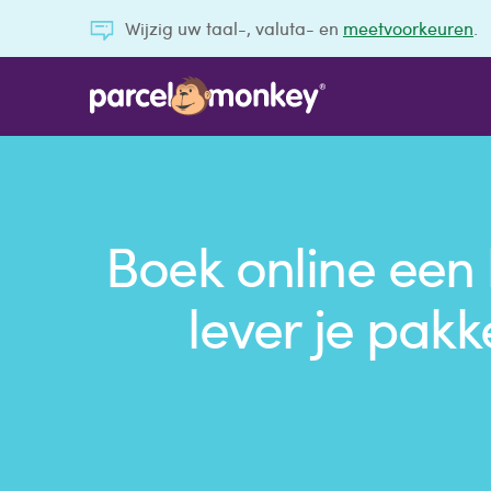
Wijzig uw taal-, valuta- en
meetvoorkeuren
.
Boek online een 
lever je pakke