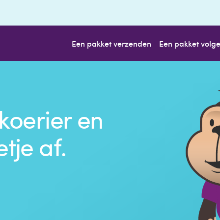
Een pakket verzenden
Een pakket volg
koerier en
tje af.