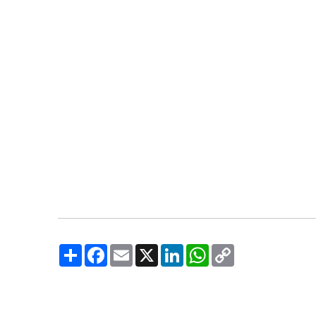
Share
Facebook
Email
X
LinkedIn
WhatsApp
Copy
Link