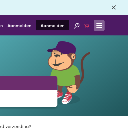
en
Aanmelden
Aanmelden
ard verzending?