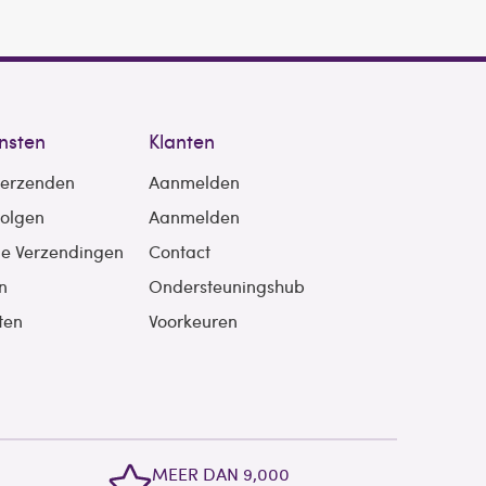
nsten
Klanten
verzenden
Aanmelden
volgen
Aanmelden
le Verzendingen
Contact
n
Ondersteuningshub
ten
Voorkeuren
MEER DAN 9,000