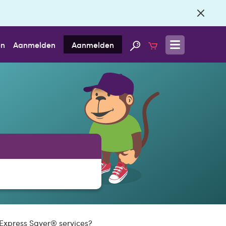
en
Aanmelden
Aanmelden
 Express Saver® services?