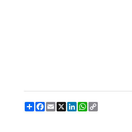
Share
Facebook
Email
X
LinkedIn
WhatsApp
Copy
Link