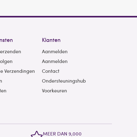
nsten
Klanten
verzenden
Aanmelden
volgen
Aanmelden
le Verzendingen
Contact
n
Ondersteuningshub
ten
Voorkeuren
MEER DAN 9,000