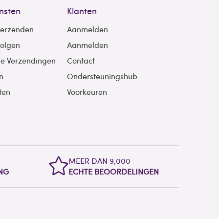
nsten
Klanten
verzenden
Aanmelden
volgen
Aanmelden
le Verzendingen
Contact
n
Ondersteuningshub
ten
Voorkeuren
MEER DAN 9,000
NG
ECHTE BEOORDELINGEN