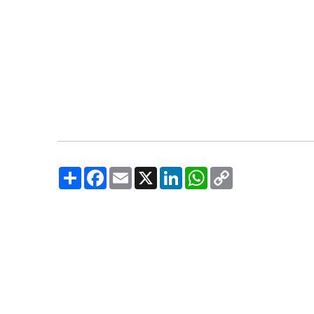
Share
Facebook
Email
X
LinkedIn
WhatsApp
Copy
Link