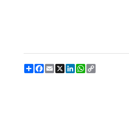
Share
Facebook
Email
X
LinkedIn
WhatsApp
Copy
Link