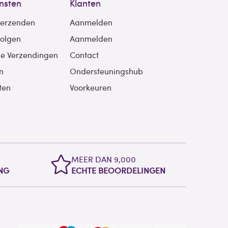
nsten
Klanten
verzenden
Aanmelden
volgen
Aanmelden
le Verzendingen
Contact
n
Ondersteuningshub
ten
Voorkeuren
MEER DAN 9,000
NG
ECHTE BEOORDELINGEN