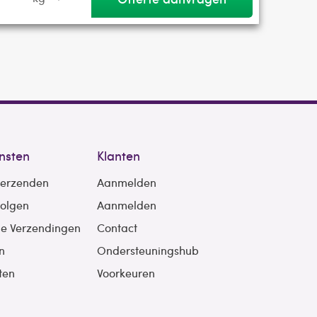
nsten
Klanten
verzenden
Aanmelden
volgen
Aanmelden
le Verzendingen
Contact
n
Ondersteuningshub
ten
Voorkeuren