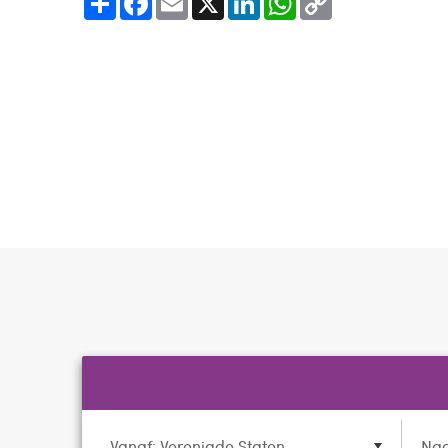
Link
Vanaf: Verenigde Staten
Naa