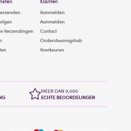
nsten
Klanten
verzenden
Aanmelden
volgen
Aanmelden
le Verzendingen
Contact
n
Ondersteuningshub
ten
Voorkeuren
MEER DAN 9,000
NG
ECHTE BEOORDELINGEN