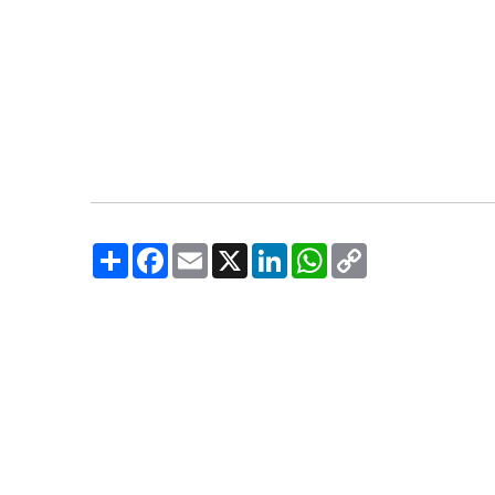
Share
Facebook
Email
X
LinkedIn
WhatsApp
Copy
Link